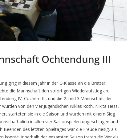
nnschaft Ochtendung III
g ging in diesem Jahr in der C-Klasse an die Bretter.
ebte die Mannschaft den sofortigen Wiederaufstieg an.
tendung IV, Cochem III, und die 2. und 3.Mannschaft der
er wurden von den vier Jugendlichen Niklas Roth, Nikita Hess,
rt starteten sie in die Saison und wurden mit einem Sieg
nnschaft blieb in allen vier Saisonspielen ungeschlagen und
ch Beenden des letzten Spieltages war die Freude riesig, als
n konnte. Innerhalb der gesamten Saison traten die Vier als