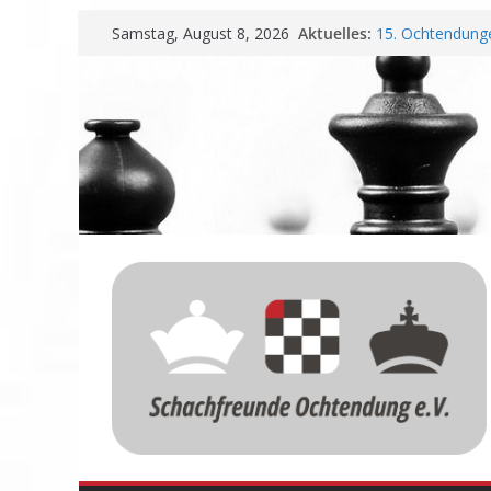
Zum
Aktuelles:
15. Ochtendunge
Samstag, August 8, 2026
Inhalt
Erfolg
Schachfreunde O
springen
Vereinbarung fü
Schachfreunde m
Nadir Üstüntas 
Einladung zur 
Meisterschaft u