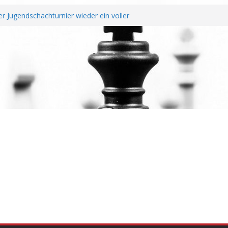
r Jugendschachturnier wieder ein voller
chtendung unterzeichnen Fairplay
r Vereine
it erfolgreichem Rheinland-Pfalz Open –
überragt
Jahreshauptversammlung
nd Wiederaufstieg perfekt