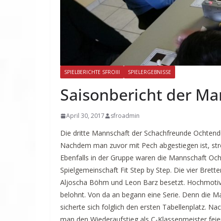
SPIELBERICHTE SFROIII
SPIELERGEBNISSE
Saisonbericht der Ma
April 30, 2017
sfroadmin
Die dritte Mannschaft der Schachfreunde Ochtendun
Nachdem man zuvor mit Pech abgestiegen ist, str
Ebenfalls in der Gruppe waren die Mannschaft Och
Spielgemeinschaft Fit Step by Step. Die vier Brett
Aljoscha Böhm und Leon Barz besetzt. Hochmotivie
belohnt. Von da an begann eine Serie. Denn die Ma
sicherte sich folglich den ersten Tabellenplatz. Na
man den Wiederaufstieg als C-Klassenmeister feier