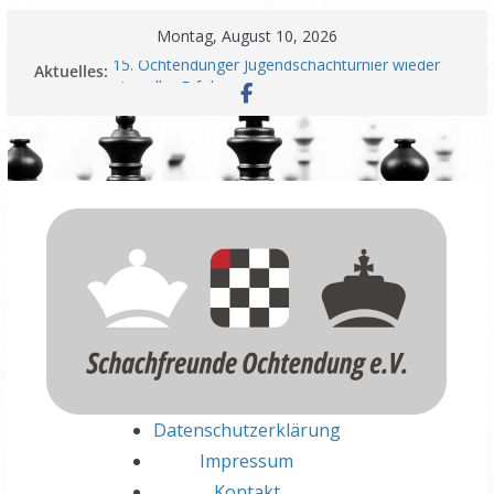
Zum
Montag, August 10, 2026
Inhalt
15. Ochtendunger Jugendschachturnier wieder
Aktuelles:
springen
ein voller Erfolg
Schachfreunde Ochtendung unterzeichnen
Fairplay Vereinbarung für Vereine
Schachfreunde mit erfolgreichem Rheinland-
Pfalz Open – Nadir Üstüntas überragt
Einladung zur Jahreshauptversammlung
Meisterschaft und Wiederaufstieg perfekt
Datenschutzerklärung
Impressum
Kontakt