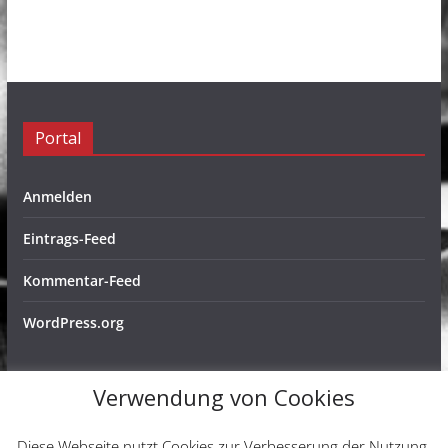
Portal
Anmelden
Eintrags-Feed
Kommentar-Feed
WordPress.org
Verwendung von Cookies
Copyright © 2026
Schachfreunde Ochtendung e. V.
. Alle
Diese Webseite nutzt Cookies zur Verbesserung der Nutzung.