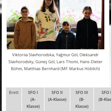
Viktoriia Slavhorodska, Yağmur Göl, Oleksandr
Slavhorodsky, Güneş Göl, Lars Thomi, Hans-Dieter
Böhm, Matthias Bernhard (MF: Markus Höblich)
Brett
SFO I
SFO II
SFO III
SFO 
(A-
(A-Klasse)
(B-
(B-Kla
Klasse)
Klasse)