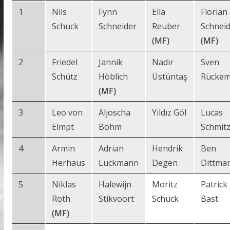
1
Nils
Fynn
Ella
Florian
Schuck
Schneider
Reuber
Schnei
(MF)
(MF)
2
Friedel
Jannik
Nadir
Sven
Schütz
Höblich
Üstüntaş
Rücke
(MF)
3
Leo von
Aljoscha
Yıldız Göl
Lucas
Elmpt
Böhm
Schmit
4
Armin
Adrian
Hendrik
Ben
Herhaus
Luckmann
Degen
Dittma
5
Niklas
Halewijn
Moritz
Patrick
Roth
Stikvoort
Schuck
Bast
(MF)