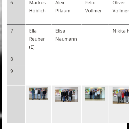
6
Markus
Alex
Felix
Oliver
Höblich
Pflaum
Vollmer
Vollme
7
Ella
Elisa
Nikita 
Reuber
Naumann
(E)
8
9