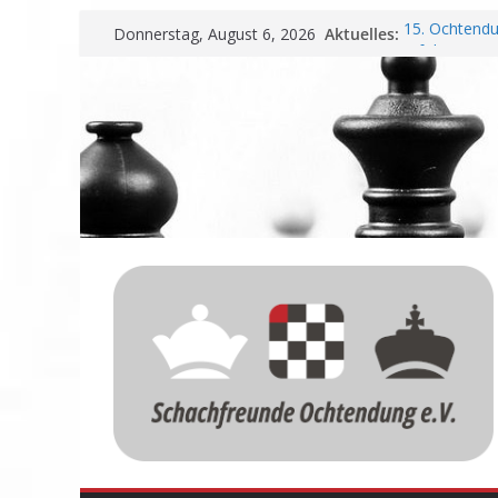
Zum
Aktuelles:
15. Ochtendu
Donnerstag, August 6, 2026
Inhalt
Erfolg
Schachfreund
springen
Vereinbarung
Schachfreund
Nadir Üstünt
Einladung zu
Meisterschaf