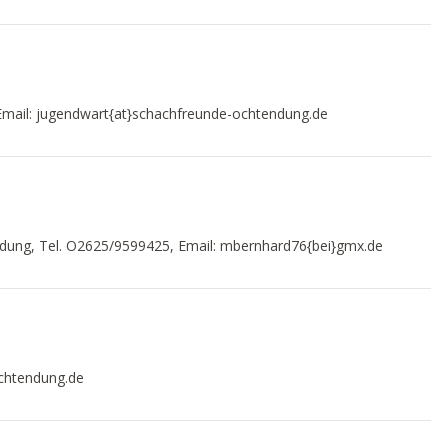
Email: jugendwart{at}schachfreunde-ochtendung.de
ndung, Tel. O2625/9599425, Email: mbernhard76{bei}gmx.de
ochtendung.de