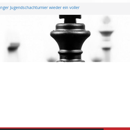
nger Jugendschachturnier wieder ein voller
e Ochtendung unterzeichnen Fairplay
 für Vereine
e mit erfolgreichem Rheinland-Pfalz Open –
as überragt
r Jahreshauptversammlung
t und Wiederaufstieg perfekt