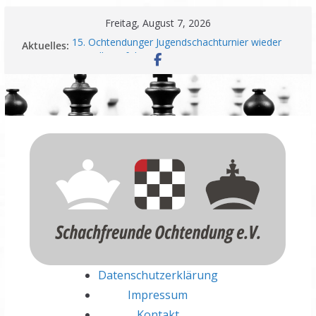
Zum
Freitag, August 7, 2026
Inhalt
15. Ochtendunger Jugendschachturnier wieder
Aktuelles:
springen
ein voller Erfolg
Schachfreunde Ochtendung unterzeichnen
Fairplay Vereinbarung für Vereine
Schachfreunde mit erfolgreichem Rheinland-
Pfalz Open – Nadir Üstüntas überragt
Einladung zur Jahreshauptversammlung
Meisterschaft und Wiederaufstieg perfekt
Datenschutzerklärung
Impressum
Kontakt