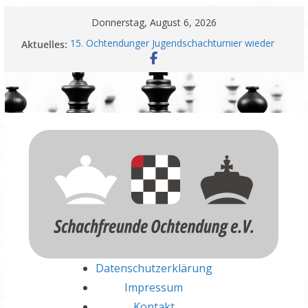
Zum
Donnerstag, August 6, 2026
Inhalt
Aktuelles:
15. Ochtendunger Jugendschachturnier wieder
springen
ein voller Erfolg
Schachfreunde Ochtendung unterzeichnen
Fairplay Vereinbarung für Vereine
Schachfreunde mit erfolgreichem Rheinland-
Pfalz Open – Nadir Üstüntas überragt
Einladung zur Jahreshauptversammlung
Meisterschaft und Wiederaufstieg perfekt
Datenschutzerklärung
Impressum
Kontakt