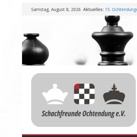
Zum
Aktuelles:
15. Ochtendunge
Samstag, August 8, 2026
Inhalt
Erfolg
Schachfreunde O
springen
Vereinbarung fü
Schachfreunde m
Nadir Üstüntas 
Einladung zur 
Meisterschaft u