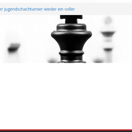
r Jugendschachturnier wieder ein voller
chtendung unterzeichnen Fairplay
r Vereine
it erfolgreichem Rheinland-Pfalz Open –
überragt
Jahreshauptversammlung
nd Wiederaufstieg perfekt