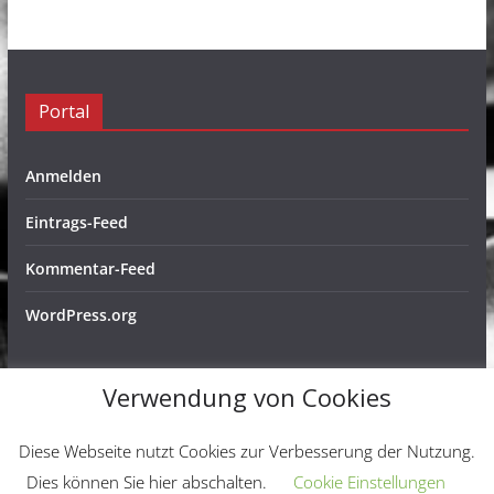
Portal
Anmelden
Eintrags-Feed
Kommentar-Feed
WordPress.org
Verwendung von Cookies
Copyright © 2026
Schachfreunde Ochtendung e. V.
. Alle
Diese Webseite nutzt Cookies zur Verbesserung der Nutzung.
Rechte vorbehalten.
Dies können Sie hier abschalten.
Cookie Einstellungen