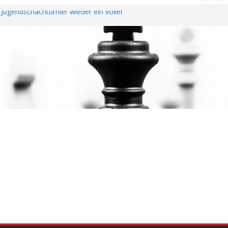
Jugendschachturnier wieder ein voller
htendung unterzeichnen Fairplay
Vereine
 erfolgreichem Rheinland-Pfalz Open –
erragt
hreshauptversammlung
 Wiederaufstieg perfekt