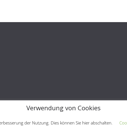
Verwendung von Cookies
lle Rechte vorbehalten.
Verbesserung der Nutzung. Dies können Sie hier abschalten.
Coo
rdPress
.