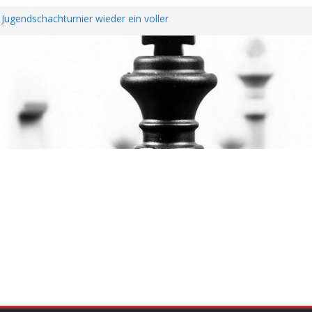
Jugendschachturnier wieder ein voller
htendung unterzeichnen Fairplay
Vereine
 erfolgreichem Rheinland-Pfalz Open –
erragt
hreshauptversammlung
 Wiederaufstieg perfekt