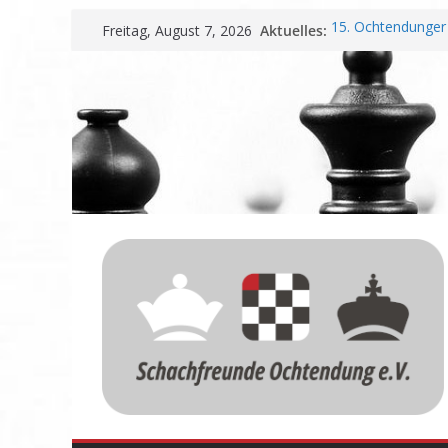
Zum
Aktuelles:
15. Ochtendunger 
Freitag, August 7, 2026
Inhalt
Erfolg
Schachfreunde Oc
springen
Vereinbarung für 
Schachfreunde mit
Nadir Üstüntas üb
Einladung zur Ja
Meisterschaft und