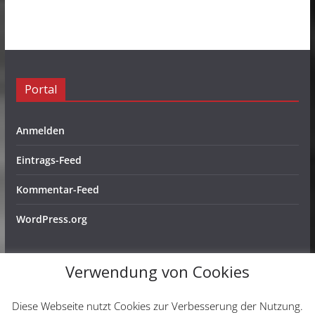
Portal
Anmelden
Eintrags-Feed
Kommentar-Feed
WordPress.org
Verwendung von Cookies
Copyright © 2026
Schachfreunde Ochtendung e. V.
. Alle
Diese Webseite nutzt Cookies zur Verbesserung der Nutzung.