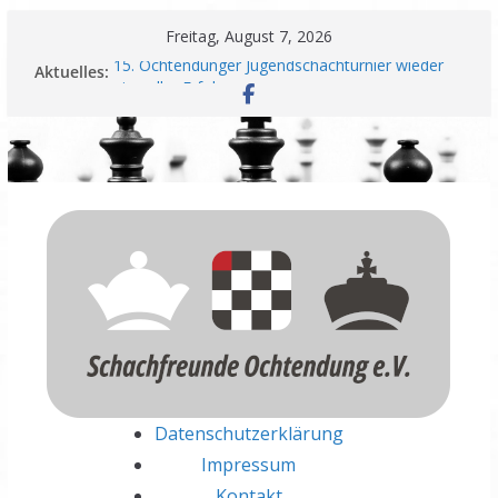
Zum
Freitag, August 7, 2026
Inhalt
15. Ochtendunger Jugendschachturnier wieder
Aktuelles:
springen
ein voller Erfolg
Schachfreunde Ochtendung unterzeichnen
Fairplay Vereinbarung für Vereine
Schachfreunde mit erfolgreichem Rheinland-
Pfalz Open – Nadir Üstüntas überragt
Einladung zur Jahreshauptversammlung
Meisterschaft und Wiederaufstieg perfekt
Datenschutzerklärung
Impressum
Kontakt