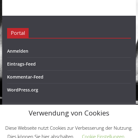
Portal
Anmelden
Eintrags-Feed
Kommentar-Feed
WordPress.org
Verwendung von Cookies
Copyright © 2026
Schachfreunde Ochtendung e. V.
. Alle
Diese Webseite nutzt Cookies zur Verbesserung der Nutzung.
Rechte vorbehalten.
Dies können Sie hier abschalten.
Cookie Einstellungen