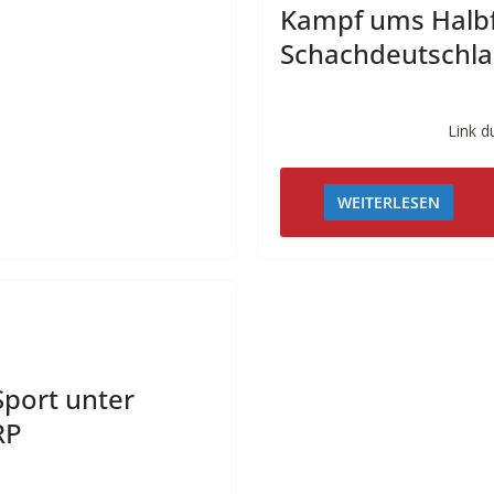
Kampf ums Halbfi
Schachdeutschl
Link d
WEITERLESEN
Sport unter
RP