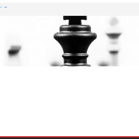
Jugendschachturnier wieder ein voller
htendung unterzeichnen Fairplay
Vereine
 erfolgreichem Rheinland-Pfalz Open –
erragt
hreshauptversammlung
 Wiederaufstieg perfekt