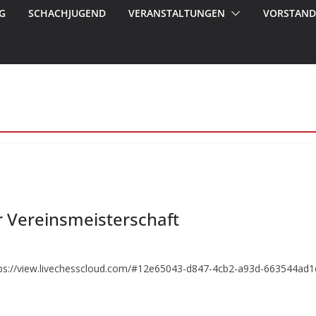
G
SCHACHJUGEND
VERANSTALTUNGEN
VORSTAND
r Vereinsmeisterschaft
ps://view.livechesscloud.com/#12e65043-d847-4cb2-a93d-663544ad