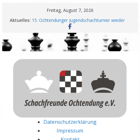
Zum
Freitag, August 7, 2026
Inhalt
Aktuelles:
15. Ochtendunger Jugendschachturnier wieder
springen
ein voller Erfolg
Schachfreunde Ochtendung unterzeichnen
Fairplay Vereinbarung für Vereine
Schachfreunde mit erfolgreichem Rheinland-
Pfalz Open – Nadir Üstüntas überragt
Einladung zur Jahreshauptversammlung
Meisterschaft und Wiederaufstieg perfekt
Datenschutzerklärung
Impressum
Kontakt