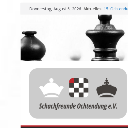
Zum
Aktuelles:
15. Ochtendu
Donnerstag, August 6, 2026
Inhalt
Erfolg
Schachfreund
springen
Vereinbarung
Schachfreund
Nadir Üstünt
Einladung zu
Meisterschaf