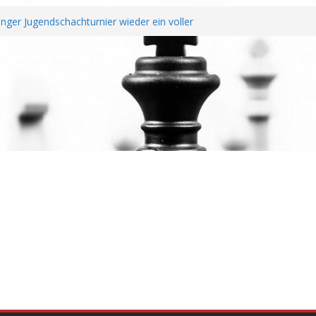
nger Jugendschachturnier wieder ein voller
e Ochtendung unterzeichnen Fairplay
 für Vereine
e mit erfolgreichem Rheinland-Pfalz Open –
as überragt
r Jahreshauptversammlung
t und Wiederaufstieg perfekt