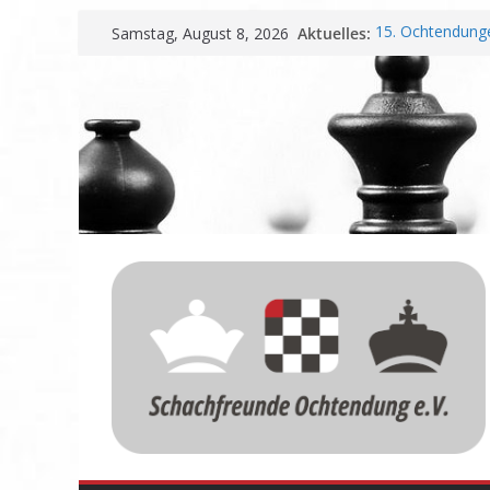
Zum
Aktuelles:
15. Ochtendunge
Samstag, August 8, 2026
Inhalt
Erfolg
Schachfreunde O
springen
Vereinbarung fü
Schachfreunde m
Nadir Üstüntas 
Einladung zur 
Meisterschaft u