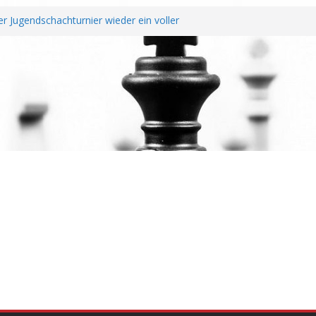
r Jugendschachturnier wieder ein voller
chtendung unterzeichnen Fairplay
r Vereine
it erfolgreichem Rheinland-Pfalz Open –
überragt
Jahreshauptversammlung
nd Wiederaufstieg perfekt