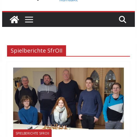
Spielberichte SfrOII
SPIELBERICHTE SFROII