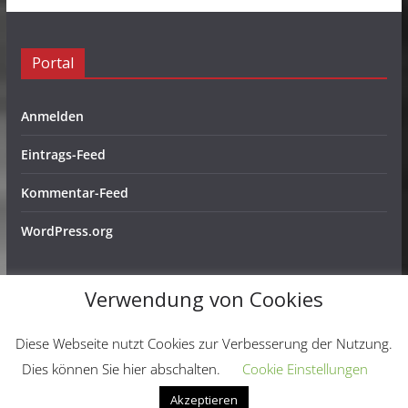
Portal
Anmelden
Eintrags-Feed
Kommentar-Feed
WordPress.org
Verwendung von Cookies
Copyright © 2026
Schachfreunde Ochtendung e. V.
. Alle
Diese Webseite nutzt Cookies zur Verbesserung der Nutzung.
Rechte vorbehalten.
Dies können Sie hier abschalten.
Cookie Einstellungen
Theme:
ColorMag
von ThemeGrill. Präsentiert von
Akzeptieren
WordPress
.