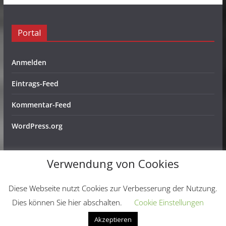
Portal
Anmelden
Eintrags-Feed
Kommentar-Feed
WordPress.org
Verwendung von Cookies
Copyright © 2026
Schachfreunde Ochtendung e. V.
. Alle
Diese Webseite nutzt Cookies zur Verbesserung der Nutzung.
Rechte vorbehalten.
Dies können Sie hier abschalten.
Cookie Einstellungen
Theme:
ColorMag
von ThemeGrill. Präsentiert von
Akzeptieren
WordPress
.