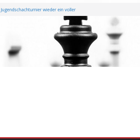
Jugendschachturnier wieder ein voller
htendung unterzeichnen Fairplay
Vereine
 erfolgreichem Rheinland-Pfalz Open –
erragt
hreshauptversammlung
 Wiederaufstieg perfekt