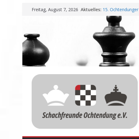
Zum
Aktuelles:
15. Ochtendunger 
Freitag, August 7, 2026
Inhalt
Erfolg
Schachfreunde Oc
springen
Vereinbarung für 
Schachfreunde mit
Nadir Üstüntas üb
Einladung zur Ja
Meisterschaft und