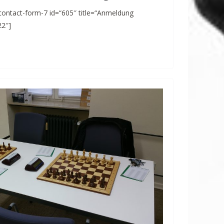
contact-form-7 id=“605″ title=“Anmeldung
22″]