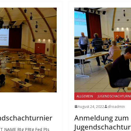
ALLGEMEIN
JUGENDSCHACHTURNI
August 24, 2022
sfroadmin
ndschachturnier
Anmeldung zum d
Jugendschachtur
D T NAME Rtg PRtg Fed Pts