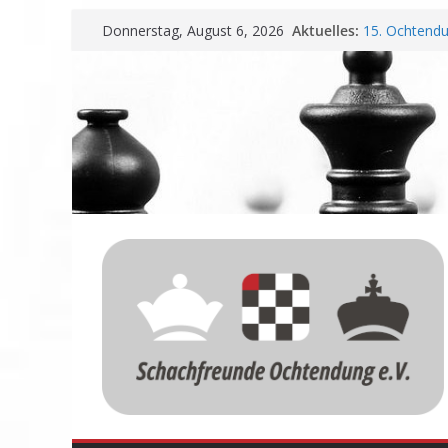
Zum
Aktuelles:
15. Ochtendu
Donnerstag, August 6, 2026
Inhalt
Erfolg
Schachfreund
springen
Vereinbarung
Schachfreund
Nadir Üstünt
Einladung zu
Meisterschaf