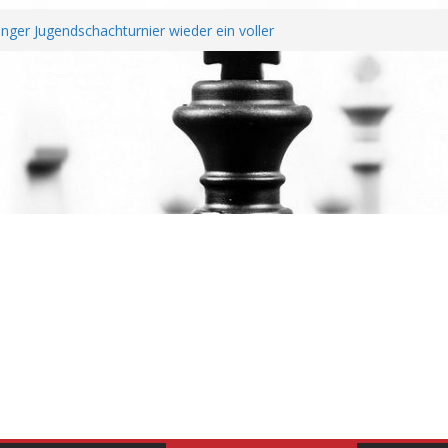
nger Jugendschachturnier wieder ein voller
e Ochtendung unterzeichnen Fairplay
 für Vereine
e mit erfolgreichem Rheinland-Pfalz Open –
as überragt
r Jahreshauptversammlung
t und Wiederaufstieg perfekt