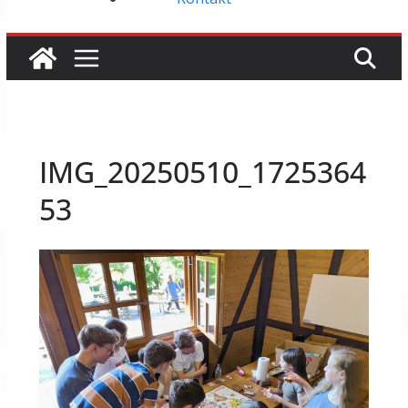
IMG_20250510_1725364
53