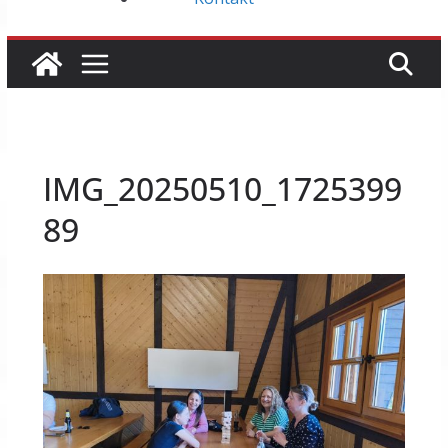
IMG_20250510_1725399
89