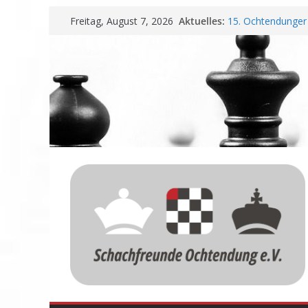
Zum
Aktuelles:
15. Ochtendunger 
Freitag, August 7, 2026
Inhalt
Erfolg
Schachfreunde Oc
springen
Vereinbarung für 
Schachfreunde mit
Nadir Üstüntas üb
Einladung zur Ja
Meisterschaft und