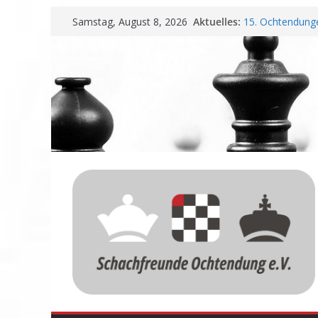
Zum
Aktuelles:
15. Ochtendunge
Samstag, August 8, 2026
Inhalt
Erfolg
Schachfreunde O
springen
Vereinbarung fü
Schachfreunde m
Nadir Üstüntas 
Einladung zur 
Meisterschaft u