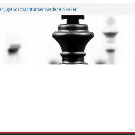
r Jugendschachturnier wieder ein voller
chtendung unterzeichnen Fairplay
r Vereine
it erfolgreichem Rheinland-Pfalz Open –
überragt
Jahreshauptversammlung
nd Wiederaufstieg perfekt