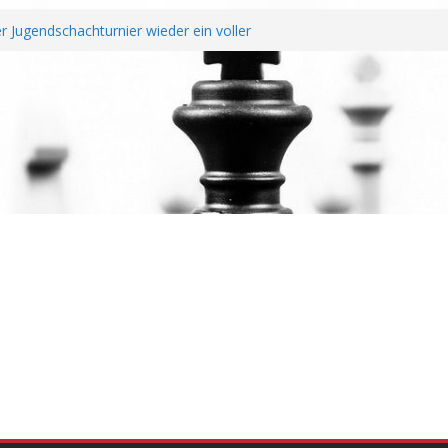
 Jugendschachturnier wieder ein voller
chtendung unterzeichnen Fairplay
 Vereine
it erfolgreichem Rheinland-Pfalz Open –
überragt
ahreshauptversammlung
d Wiederaufstieg perfekt