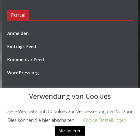
Portal
Anmelden
Eintrags-Feed
Kommentar-Feed
WordPress.org
Verwendung von Cookies
Copyright © 2026
Schachfreunde Ochtendung e. V.
. Alle
Diese Webseite nutzt Cookies zur Verbesserung der Nutzung.
Rechte vorbehalten.
Dies können Sie hier abschalten.
Cookie Einstellungen
Theme:
ColorMag
von ThemeGrill. Präsentiert von
Akzeptieren
WordPress
.