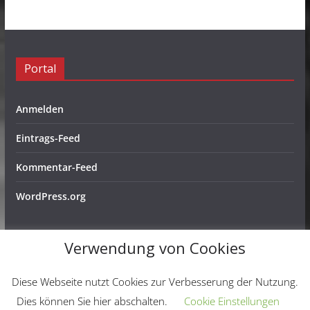
Portal
Anmelden
Eintrags-Feed
Kommentar-Feed
WordPress.org
Verwendung von Cookies
Copyright © 2026
Schachfreunde Ochtendung e. V.
. Alle
Diese Webseite nutzt Cookies zur Verbesserung der Nutzung.
Rechte vorbehalten.
Dies können Sie hier abschalten.
Cookie Einstellungen