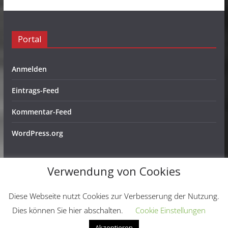
Portal
Anmelden
Eintrags-Feed
Kommentar-Feed
WordPress.org
Verwendung von Cookies
Copyright © 2026
Schachfreunde Ochtendung e. V.
. Alle
Diese Webseite nutzt Cookies zur Verbesserung der Nutzung.
Rechte vorbehalten.
Dies können Sie hier abschalten.
Cookie Einstellungen
Theme:
ColorMag
von ThemeGrill. Präsentiert von
Akzeptieren