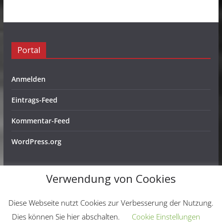
Portal
Anmelden
Eintrags-Feed
Kommentar-Feed
WordPress.org
Verwendung von Cookies
Copyright © 2026
Schachfreunde Ochtendung e. V.
. Alle
Diese Webseite nutzt Cookies zur Verbesserung der Nutzung.
Rechte vorbehalten.
Dies können Sie hier abschalten.
Cookie Einstellungen