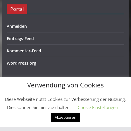
Portal
Anmelden
Eintrags-Feed
Kommentar-Feed
WordPress.org
Verwendung von Cookies
Copyright © 2026
Schachfreunde Ochtendung e. V.
. Alle
Diese Webseite nutzt Cookies zur Verbesserung der Nutzung.
Rechte vorbehalten.
Dies können Sie hier abschalten.
Cookie Einstellungen
Theme:
ColorMag
von ThemeGrill. Präsentiert von
Akzeptieren
WordPress
.