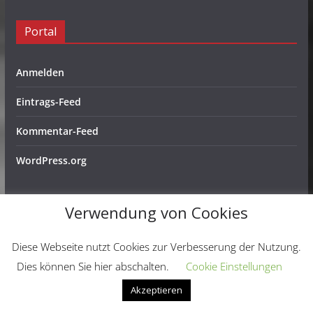
Portal
Anmelden
Eintrags-Feed
Kommentar-Feed
WordPress.org
Verwendung von Cookies
Copyright © 2026
Schachfreunde Ochtendung e. V.
. Alle
Diese Webseite nutzt Cookies zur Verbesserung der Nutzung.
Rechte vorbehalten.
Dies können Sie hier abschalten.
Cookie Einstellungen
Theme:
ColorMag
von ThemeGrill. Präsentiert von
Akzeptieren
WordPress
.