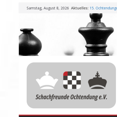
Zum
Aktuelles:
15. Ochtendunge
Samstag, August 8, 2026
Inhalt
Erfolg
Schachfreunde O
springen
Vereinbarung fü
Schachfreunde m
Nadir Üstüntas 
Einladung zur 
Meisterschaft u