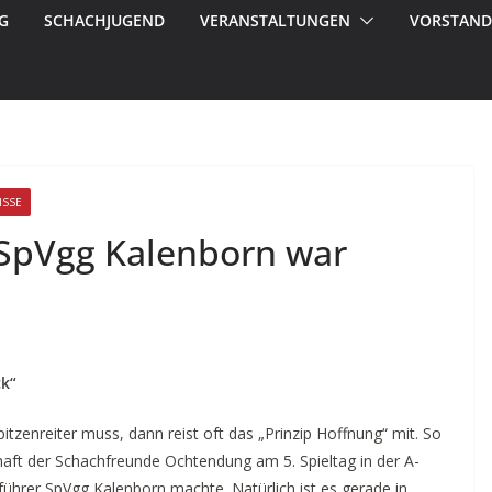
G
SCHACHJUGEND
VERANSTALTUNGEN
VORSTAND
ISSE
 SpVgg Kalenborn war
ck“
tzenreiter muss, dann reist oft das „Prinzip Hoffnung“ mit. So
haft der Schachfreunde Ochtendung am 5. Spieltag in der A-
hrer SpVgg Kalenborn machte. Natürlich ist es gerade in