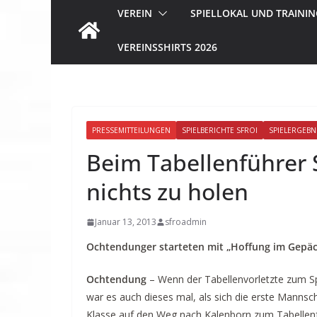
VEREIN
SPIELLOKAL UND TRAININ
VEREINSSHIRTS 2026
PRESSEMITTEILUNGEN
SPIELBERICHTE SFROI
SPIELERGEBN
Beim Tabellenführer
nichts zu holen
Januar 13, 2013
sfroadmin
Ochtendunger starteten mit „Hoffung im Gepä
Ochtendung
– Wenn der Tabellenvorletzte zum Spi
war es auch dieses mal, als sich die erste Mannsc
Klasse auf den Weg nach Kalenborn zum Tabellenfü