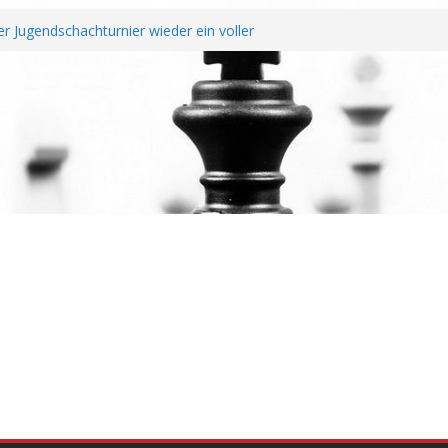
r Jugendschachturnier wieder ein voller
chtendung unterzeichnen Fairplay
r Vereine
it erfolgreichem Rheinland-Pfalz Open –
überragt
Jahreshauptversammlung
nd Wiederaufstieg perfekt