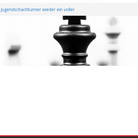
Jugendschachturnier wieder ein voller
htendung unterzeichnen Fairplay
Vereine
 erfolgreichem Rheinland-Pfalz Open –
erragt
hreshauptversammlung
 Wiederaufstieg perfekt