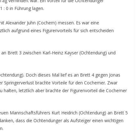
ag verhindert war. Ein Vorteil für die Ochtendunger
 : 0 in Führung lagen.
mit Alexander Juhn (Cochem) messen. Es war eine
tlich aufgrund eines Figurenvorteils für sich entscheiden
s an Brett 3 zwischen Karl-Heinz Kayser (Ochtendung) und
(Ochtendung). Doch dieses Mal lief es an Brett 4 gegen Jonas
her Springerverlust brachte Vorteile für den Cochemer. Zwar
zu halten, letztlich aber brachte der Figurenvorteil die Cochemer
euen Mannschaftsführers Kurt Heidrich (Ochtendung) an Brett 5
anken, dass die Ochtendunger als Aufsteiger einen wichtigen
n.