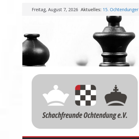
Zum
Aktuelles:
15. Ochtendunger 
Freitag, August 7, 2026
Inhalt
Erfolg
Schachfreunde Oc
springen
Vereinbarung für 
Schachfreunde mit
Nadir Üstüntas üb
Einladung zur Ja
Meisterschaft und